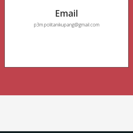
Email
p3m.politanikupang@gmail.com